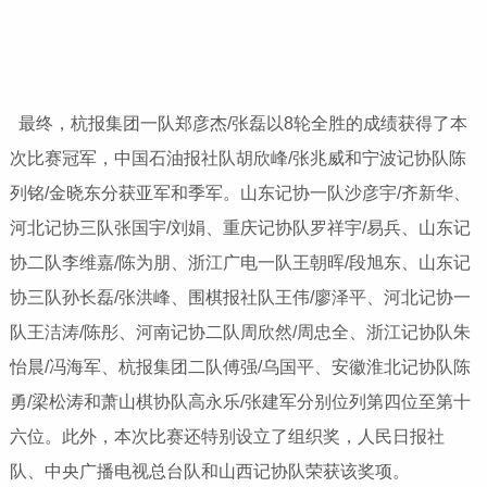
最终，杭报集团一队郑彦杰/张磊以8轮全胜的成绩获得了本
次比赛冠军，中国石油报社队胡欣峰/张兆威和宁波记协队陈
列铭/金晓东分获亚军和季军。山东记协一队沙彦宇/齐新华、
河北记协三队张国宇/刘娟、重庆记协队罗祥宇/易兵、山东记
协二队李维嘉/陈为朋、浙江广电一队王朝晖/段旭东、山东记
协三队孙长磊/张洪峰、围棋报社队王伟/廖泽平、河北记协一
队王洁涛/陈彤、河南记协二队周欣然/周忠全、浙江记协队朱
怡晨/冯海军、杭报集团二队傅强/乌国平、安徽淮北记协队陈
勇/梁松涛和萧山棋协队高永乐/张建军分别位列第四位至第十
六位。此外，本次比赛还特别设立了组织奖，人民日报社
队、中央广播电视总台队和山西记协队荣获该奖项。