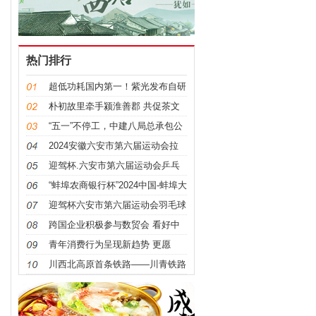
热门排行
超低功耗国内第一！紫光发布自研
LPDDR4X内存
朴初故里牵手颍淮善郡 共促茶文
旅产业高质量发展
“五一”不停工，中建八局总承包公
司蚌埠民用机场航站楼装饰装修工
2024安徽六安市第六届运动会拉
程奏响“奋进者之歌”
开帷幕
迎驾杯.六安市第六届运动会乒乓
球（青少年部）比赛盛大开赛
“蚌埠农商银行杯”2024中国-蚌埠大
禹龙湖国际龙舟赛成功举办
迎驾杯六安市第六届运动会羽毛球
（成年部）比赛今日开赛
跨国企业积极参与数贸会 看好中
国数字经济发展前景
青年消费行为呈现新趋势 更愿
意“为喜爱”买单
川西北高原首条铁路——川青铁路
青白江东至镇江关段通车运行