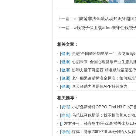
上一篇：«
“防范非法金融活动知识答题团
下一篇：
#钱袋子保卫战#dou来守住钱
相关文章：
[健康]
走进“全国鲜米销量第一”：金龙鱼6
4》少年共赴春耕之约
[健康]
心启未来–全国心理健康产业生态共
优路教育深度参与共建新里程
[健康]
协和力量下沉岳西 精准赋能基层医
[健康]
老年痴呆诊断标准金标准：如何精准
状？
[健康]
李天泽助力医易保APP持续发力
相关推荐：
[资讯]
小折叠新标杆OPPO Find N3 Fli
升级，影像性能增强
[综合]
乌总统泽伦斯基：我不相信普京会动
克兰会浴血奋战
[]
左右开弓，孙兴慜“帽子戏法”替补出场13
[综合]
媒体：身家2081亿亚马逊创始人贝