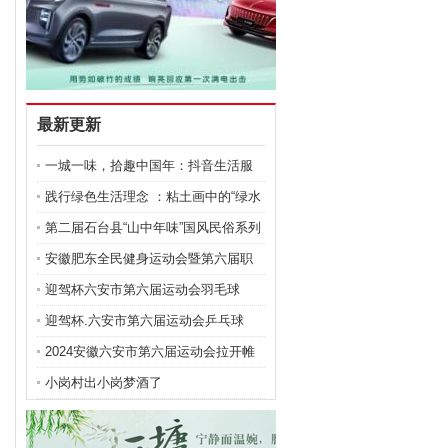
最新更新
一城一味，拾趣中国年：抖音生活服
务“小城寻年味”解锁十一城新春画卷
践行绿色生活理念 ：粘土画中的“绿水
青山”
第二届石台县“山中年味”国风民俗系列
活动成功举办
安徽肥东全民健身运动会暨第六届职
工运动会开幕
迎驾杯六安市第六届运动会羽毛球
（成年部）比赛今日开赛
迎驾杯.六安市第六届运动会乒乓球
（青少年部）比赛盛大开赛
2024安徽六安市第六届运动会拉开帷
幕
小岗村出小岗梦酒了