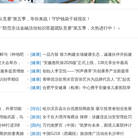
队竞赛”第五季，等你来战！守护钱袋子就现在！
袋子“防范非法金融活动知识答题团队竞赛”第五季，火热进行中！
»
步鲜与《种地吧
[健康]
一品方脉 致力构建全域健康生态，诚邀伙伴共拓健
康新局
建大会举办，
[健康]
“安徽惠民保2026版”正式上线，138元享全年最高
300万医疗保障 家庭投保更优惠
疗服务提质增效
[健康]
创始人李宝忱——“州声康养”共创康养产业新篇章
识别早期症
[健康]
青啤优活饮用水官宣张艺兴为品牌代言人 “艺”起优
活，焕“兴”出发
[健康]
合肥平安健康（检测）中心携手安徽省儿童医院举
办“造血干细胞移植科普童乐会”公益活动
p开售，外屏功能
[综合]
哈尔滨宾县出台优惠招商政策 吸引投资者创业发展
用核武器，乌
[旅游]
女子在大理洱海裸泳 律师：涉嫌违反治安管理处罚
法或水污染防治法
分钟打进3球
[国内]
万代南梦宫（中国）“筑梦向未来，困境儿童陪伴计
划”在广东开展
佐斯的前妻离婚
[旅游]
中国G219（西藏段）旅游推广活动在长沙举行