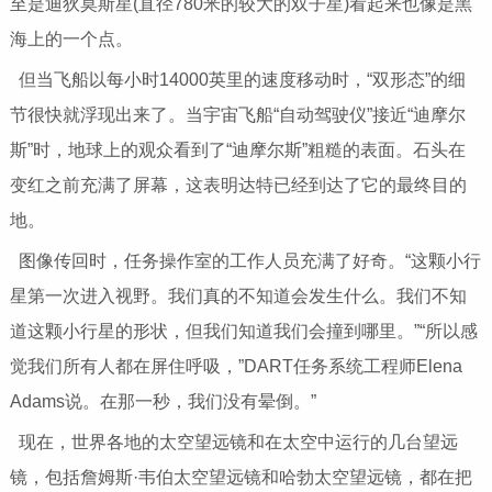
至是迪狄莫斯星(直径780米的较大的双子星)看起来也像是黑
海上的一个点。
但当飞船以每小时14000英里的速度移动时，“双形态”的细
节很快就浮现出来了。当宇宙飞船“自动驾驶仪”接近“迪摩尔
斯”时，地球上的观众看到了“迪摩尔斯”粗糙的表面。石头在
变红之前充满了屏幕，这表明达特已经到达了它的最终目的
地。
图像传回时，任务操作室的工作人员充满了好奇。“这颗小行
星第一次进入视野。我们真的不知道会发生什么。我们不知
道这颗小行星的形状，但我们知道我们会撞到哪里。”“所以感
觉我们所有人都在屏住呼吸，”DART任务系统工程师Elena
Adams说。在那一秒，我们没有晕倒。”
现在，世界各地的太空望远镜和在太空中运行的几台望远
镜，包括詹姆斯·韦伯太空望远镜和哈勃太空望远镜，都在把