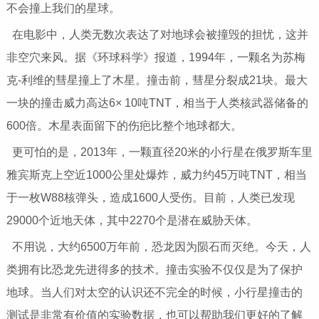
不会撞上我们的星球。
在电影中，人类无数次表达了对地球会被撞毁的担忧，这并
非空穴来风。据《环球科学》报道，1994年，一颗名为苏梅
克-利维的彗星撞上了木星。撞击前，彗星分裂成21块。最大
一块的撞击威力高达6× 10吨TNT，相当于人类核武器储备的
600倍。木星表面留下的伤疤比整个地球都大。
更可怕的是，2013年，一颗直径20米的小行星在俄罗斯车里
雅宾斯克上空近1000公里处爆炸，威力约45万吨TNT，相当
于一枚W88核弹头，造成1600人受伤。目前，人类已发现
29000个近地天体，其中2270个是潜在威胁天体。
不用说，大约6500万年前，恐龙因为陨石而灭绝。今天，人
类拥有比恐龙先进得多的技术。撞击实验不仅仅是为了保护
地球。当人们对太空的认识还不完全的时候，小行星撞击的
测试是非常有价值的实验数据，也可以帮助我们更好的了解