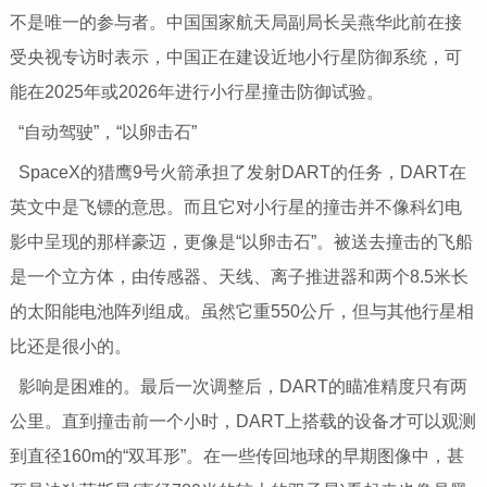
不是唯一的参与者。中国国家航天局副局长吴燕华此前在接
受央视专访时表示，中国正在建设近地小行星防御系统，可
能在2025年或2026年进行小行星撞击防御试验。
“自动驾驶”，“以卵击石”
SpaceX的猎鹰9号火箭承担了发射DART的任务，DART在
英文中是飞镖的意思。而且它对小行星的撞击并不像科幻电
影中呈现的那样豪迈，更像是“以卵击石”。被送去撞击的飞船
是一个立方体，由传感器、天线、离子推进器和两个8.5米长
的太阳能电池阵列组成。虽然它重550公斤，但与其他行星相
比还是很小的。
影响是困难的。最后一次调整后，DART的瞄准精度只有两
公里。直到撞击前一个小时，DART上搭载的设备才可以观测
到直径160m的“双耳形”。在一些传回地球的早期图像中，甚