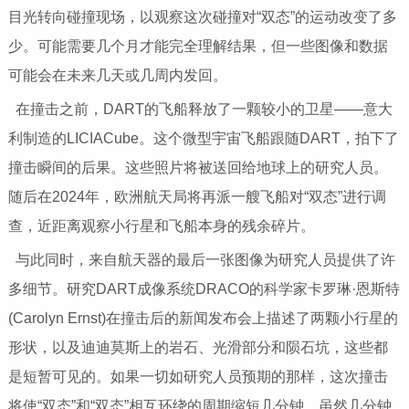
目光转向碰撞现场，以观察这次碰撞对“双态”的运动改变了多
少。可能需要几个月才能完全理解结果，但一些图像和数据
可能会在未来几天或几周内发回。
在撞击之前，DART的飞船释放了一颗较小的卫星——意大
利制造的LICIACube。这个微型宇宙飞船跟随DART，拍下了
撞击瞬间的后果。这些照片将被送回给地球上的研究人员。
随后在2024年，欧洲航天局将再派一艘飞船对“双态”进行调
查，近距离观察小行星和飞船本身的残余碎片。
与此同时，来自航天器的最后一张图像为研究人员提供了许
多细节。研究DART成像系统DRACO的科学家卡罗琳·恩斯特
(Carolyn Ernst)在撞击后的新闻发布会上描述了两颗小行星的
形状，以及迪迪莫斯上的岩石、光滑部分和陨石坑，这些都
是短暂可见的。如果一切如研究人员预期的那样，这次撞击
将使“双态”和“双态”相互环绕的周期缩短几分钟。虽然几分钟