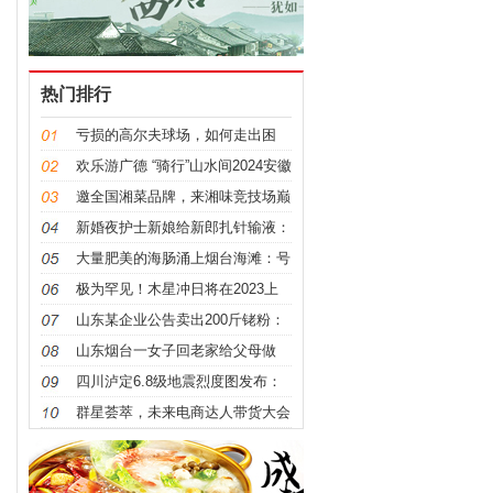
热门排行
亏损的高尔夫球场，如何走出困
境？
欢乐游广德 “骑行”山水间2024安徽
省青少年自行车公开赛圆满举行
邀全国湘菜品牌，来湘味竞技场巅
峰一战
新婚夜护士新娘给新郎扎针输液：
我是一名经验丰富的急诊护士，老
大量肥美的海肠涌上烟台海滩：号
公婚礼前感冒了
称“海鲜之王”！市民:感谢大自然的
极为罕见！木星冲日将在2023上
恩赐
演，错过这次机会得再等107年
山东某企业公告卖出200斤铑粉：
价格高达3.4亿，世界上最贵金属
山东烟台一女子回老家给父母做
饭，结果将土炕烧成“仙境”
四川泸定6.8级地震烈度图发布：
最高烈度9度是什么概念
群星荟萃，未来电商达人带货大会
在广州成功举办