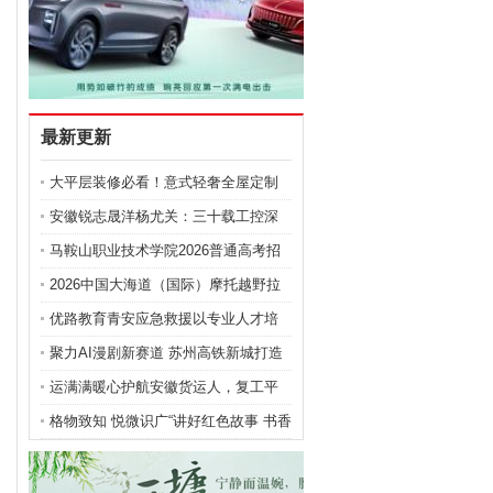
最新更新
大平层装修必看！意式轻奢全屋定制
我就找这家工厂
安徽锐志晟洋杨尤关：三十载工控深
耕坚守实业初心
马鞍山职业技术学院2026普通高考招
生指南
2026中国大海道（国际）摩托越野拉
力赛新闻发布会在国家会议中心盛大
优路教育青安应急救援以专业人才培
启幕
育助推应急管理现代化建设
聚力AI漫剧新赛道 苏州高铁新城打造
全产业链生态
运满满暖心护航安徽货运人，复工平
安启程福运满满
格物致知 悦微识广“讲好红色故事 书香
侵润童心”主题活动